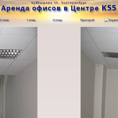
Куйбышева 55, Екатеринбург
K55
Аренда офисов в Центре
2 этаж
1 этаж
0 этаж
Пристрой