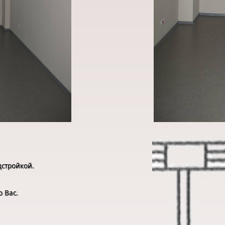
стройкой.
о Вас.