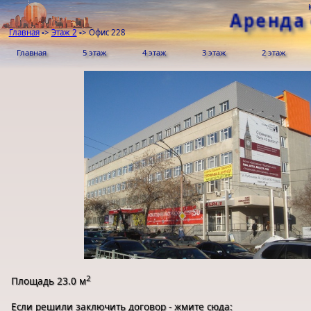
Аренда
Главная
▫>
Этаж 2
▫>
Офис 228
Главная
5 этаж
4 этаж
3 этаж
2 этаж
2
Площадь 23.0 м
Если решили заключить договор - жмите сюда: