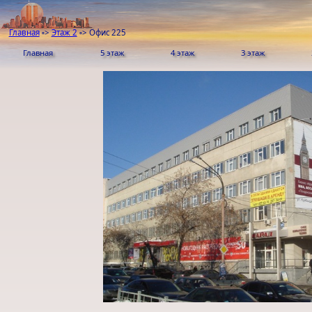
Главная
▫>
Этаж 2
▫>
Офис 225
Главная
5 этаж
4 этаж
3 этаж